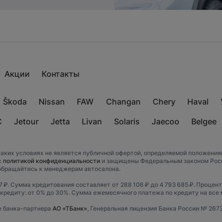
Акции
Контакты
Škoda
Nissan
FAW
Changan
Chery
Haval
C
Jetour
Jetta
Livan
Solaris
Jaecoo
Belgee
аких условиях не является публичной офертой, определяемой положениям
с
политикой конфиденциальности
и защищены Федеральным законом Росси
обращайтесь к менеджерам автосалона.
 ₽. Сумма кредитования составляет от 288 106 ₽ до 4 793 685 ₽. Процент
 кредиту: от 0% до 30%. Сумма ежемесячного платежа по кредиту на все ма
е банка-партнера
АО «ТБанк»
, Генеральная лицензия Банка России № 267