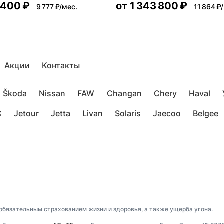
 400 ₽
от
1 343 800 ₽
9 777 ₽/мес.
11 864 ₽
Акции
Контакты
Škoda
Nissan
FAW
Changan
Chery
Haval
C
Jetour
Jetta
Livan
Solaris
Jaecoo
Belgee
 обязательным страхованием жизни и здоровья, а также ущерба угона.