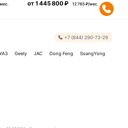
от
1 445 800 ₽
/мес.
12 765 ₽/мес.
+7 (844) 290-73-29
УАЗ
Geely
JAC
Dong Feng
SsangYong