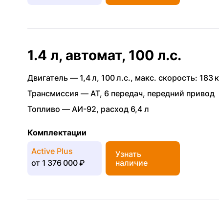
1.4 л, автомат, 100 л.с.
Двигатель —
1,4 л
,
100 л.с.
,
макс. скорость: 183 к
Трансмиссия —
AT
,
6 передач
,
передний привод
Топливо —
АИ-92
,
расход 6,4 л
Комплектации
Active Plus
Узнать
от
1 376 000 ₽
наличие