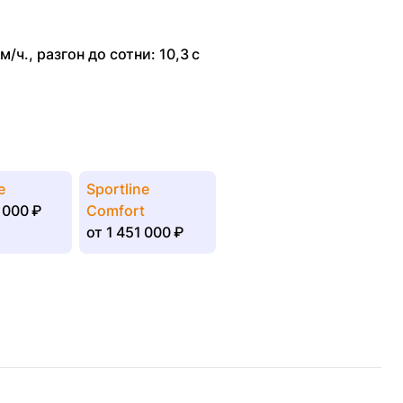
м/ч.
,
разгон до сотни: 10,3 с
e
Sportline
 000 ₽
Comfort
от
1 451 000 ₽