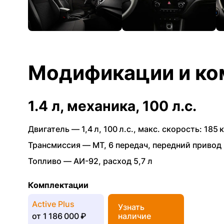
Модификации и ко
1.4 л, механика, 100 л.с.
Двигатель —
1,4 л
,
100 л.с.
,
макс. скорость: 185 к
Трансмиссия —
MT
,
6 передач
,
передний привод
Топливо —
АИ-92
,
расход 5,7 л
Комплектации
Active Plus
Узнать
от
1 186 000 ₽
наличие