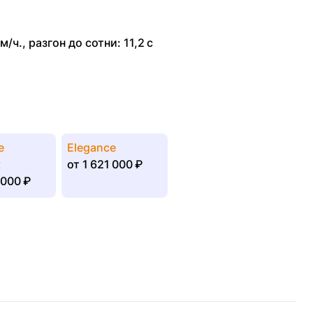
м/ч.
,
разгон до сотни: 11,2 с
e
Elegance
t
от
1 621 000 ₽
 000 ₽