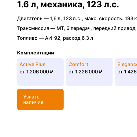
1.6 л, механика, 123 л.с.
Двигатель —
1,6 л
,
123 л.с.
,
макс. скорость: 193 к
Трансмиссия —
MT
,
6 передач
,
передний привод
Топливо —
АИ-92
,
расход 6,3 л
Комплектации
Active Plus
Comfort
Eleganc
от
1 206 000 ₽
от
1 226 000 ₽
от
1 426
Узнать
наличие