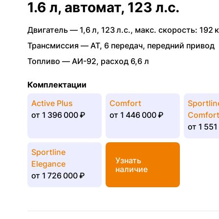
1.6 л, автомат, 123 л.с.
Двигатель —
1,6 л
,
123 л.с.
,
макс. скорость: 192 к
Трансмиссия —
AT
,
6 передач
,
передний привод
Топливо —
АИ-92
,
расход 6,6 л
Комплектации
Active Plus
Comfort
Sportlin
от
1 396 000 ₽
от
1 446 000 ₽
Comfor
от
1 551
Sportline
Узнать
Elegance
наличие
от
1 726 000 ₽