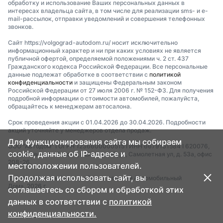
обработку и использование Ваших персональных данных в
интересах владельца сайта, в том числе для реализации sms- и e-
mail-рассылок, отправки уведомлений и совершения телефонных
звонков.
Сайт https://volgograd-autodom.ru/ носит исключительно
информационный характер и ни при каких условиях не является
публичной офертой, определяемой положениями ч. 2 ст. 437
Гражданского кодекса Российской Федерации. Все персональные
данные подлежат обработке в соответствии с
политикой
конфиденциальности
и защищены Федеральным законом
Российской Федерации от 27 июля 2006 г. № 152-ФЗ. Для получения
подробной информации о стоимости автомобилей, пожалуйста,
обращайтесь к менеджерам автосалона.
Срок проведения акции с 01.04.2026 до 30.04.2026. Подробности
акций уточняйте у менеджеров отдела продаж.
Для функционирования сайта мы собираем
ООО "Автодом" I ОГРН 1236600000515 I ИНН 6679161584 I 620076,
cookie, данные об IP-адресе и
Свердловская область, г Екатеринбург, Самолетная ул, д. 53а, офис
208-26.
местоположении пользователей.
Продолжая использовать сайт, вы
© Автомобильный дилер «Волгоградский Автомобильный
Дом», 2026 г.
соглашаетесь со сбором и обработкой этих
данных в соответствии с
политикой
конфиденциальности.