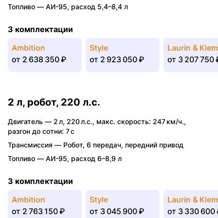
Топливо —
АИ-95
,
расход 5,4–8,4 л
3 комплектации
Ambition
Style
Laurin & Kle
от
2 638 350 ₽
от
2 923 050 ₽
от
3 207 750 
2 л, робот, 220 л.с.
Двигатель —
2 л
,
220 л.с.
,
макс. скорость: 247 км/ч.
,
разгон до сотни: 7 с
Трансмиссия —
Робот
,
6 передач
,
передний привод
Топливо —
АИ-95
,
расход 6–8,9 л
3 комплектации
Ambition
Style
Laurin & Kle
от
2 763 150 ₽
от
3 045 900 ₽
от
3 330 600 