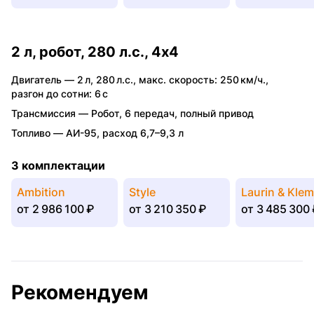
2 л, робот, 280 л.с., 4x4
Двигатель —
2 л
,
280 л.с.
,
макс. скорость: 250 км/ч.
,
разгон до сотни: 6 с
Трансмиссия —
Робот
,
6 передач
,
полный привод
Топливо —
АИ-95
,
расход 6,7–9,3 л
3 комплектации
Ambition
Style
Laurin & Kle
от
2 986 100 ₽
от
3 210 350 ₽
от
3 485 300 
Рекомендуем