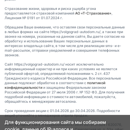
Страхование жизни, здоровья и риска ущерба угона
предоставляется страховой компанией
АО «Т-Страхование»
,
Лицензия № 0191 от 01.07.2024 г.
Обращаем Ваше внимание, что оставляя свои персональные данные
в любых формах на сайте https://volgograd-autodom.ru/, а также при
звонке на номера, указанные на данном сайте, Вы даете согласие на
обработку и использование Ваших персональных данных в
интересах владельца сайта, в том числе для реализации sms- и e-
mail-рассылок, отправки уведомлений и совершения телефонных
звонков.
Сайт https://volgograd-autodom.ru/ носит исключительно
информационный характер и ни при каких условиях не является
публичной офертой, определяемой положениями ч. 2 ст. 437
Гражданского кодекса Российской Федерации. Все персональные
данные подлежат обработке в соответствии с
политикой
конфиденциальности
и защищены Федеральным законом
Российской Федерации от 27 июля 2006 г. № 152-ФЗ. Для получения
подробной информации о стоимости автомобилей, пожалуйста,
обращайтесь к менеджерам автосалона.
Срок проведения акции с 01.04.2026 до 30.04.2026. Подробности
акций уточняйте у менеджеров отдела продаж.
Для функционирования сайта мы собираем
ООО "Автодом" I ОГРН 1236600000515 I ИНН 6679161584 I 620076,
cookie, данные об IP-адресе и
Свердловская область, г Екатеринбург, Самолетная ул, д. 53а, офис