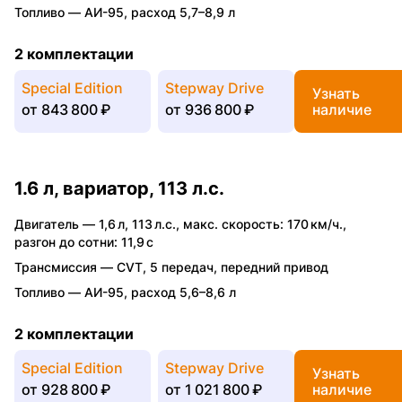
Топливо —
АИ-95
,
расход 5,7–8,9 л
2 комплектации
Special Edition
Stepway Drive
Узнать
от
843 800 ₽
от
936 800 ₽
наличие
1.6 л, вариатор, 113 л.с.
Двигатель —
1,6 л
,
113 л.с.
,
макс. скорость: 170 км/ч.
,
разгон до сотни: 11,9 с
Трансмиссия —
CVT
,
5 передач
,
передний привод
Топливо —
АИ-95
,
расход 5,6–8,6 л
2 комплектации
Special Edition
Stepway Drive
Узнать
от
928 800 ₽
от
1 021 800 ₽
наличие