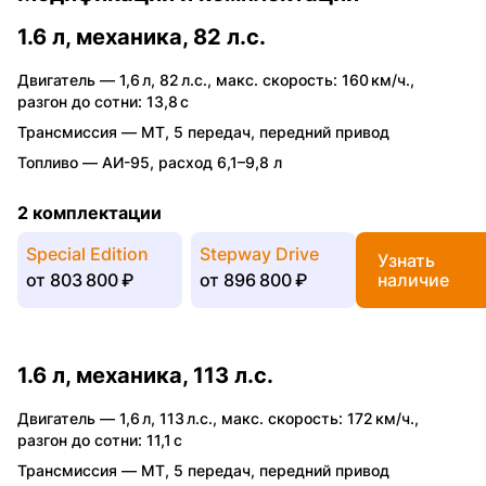
1.6 л, механика, 82 л.с.
Двигатель —
1,6 л
,
82 л.с.
,
макс. скорость: 160 км/ч.
,
разгон до сотни: 13,8 с
Трансмиссия —
MT
,
5 передач
,
передний привод
Топливо —
АИ-95
,
расход 6,1–9,8 л
2 комплектации
Special Edition
Stepway Drive
Узнать
от
803 800 ₽
от
896 800 ₽
наличие
1.6 л, механика, 113 л.с.
Двигатель —
1,6 л
,
113 л.с.
,
макс. скорость: 172 км/ч.
,
разгон до сотни: 11,1 с
Трансмиссия —
MT
,
5 передач
,
передний привод