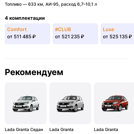
Топливо —
633 км
,
АИ-95
,
расход 6,7–10,1 л
4 комплектации
Comfort
#CLUB
Luxe
от
511 485 ₽
от
521 235 ₽
от
525 135 ₽
Рекомендуем
Lada Granta Седан
Lada Granta
Lada Granta