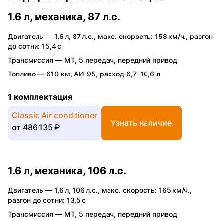
1.6 л, механика, 87 л.с.
Двигатель —
1,6 л
,
87 л.с.
,
макс. скорость: 158 км/ч.
,
разгон
до сотни: 15,4 с
Трансмиссия —
MT
,
5 передач
,
передний привод
Топливо —
610 км
,
АИ-95
,
расход 6,7–10,6 л
1 комплектация
Classic Air conditioner
Узнать наличие
от
486 135 ₽
1.6 л, механика, 106 л.с.
Двигатель —
1,6 л
,
106 л.с.
,
макс. скорость: 165 км/ч.
,
разгон до сотни: 13,5 с
Трансмиссия —
MT
,
5 передач
,
передний привод