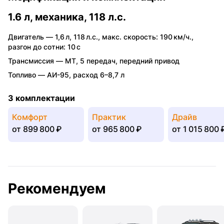
1.6 л, механика, 118 л.с.
Двигатель —
1,6 л
,
118 л.с.
,
макс. скорость: 190 км/ч.
,
разгон до сотни: 10 с
Трансмиссия —
MT
,
5 передач
,
передний привод
Топливо —
АИ-95
,
расход 6–8,7 л
3 комплектации
Комфорт
Практик
Драйв
от
899 800 ₽
от
965 800 ₽
от
1 015 800 
Рекомендуем