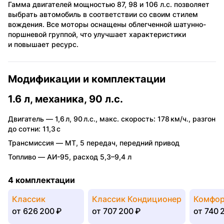
Гамма двигателей мощностью 87, 98 и 106 л.с. позволяет
выбрать автомобиль в соответствии со своим стилем
вождения. Все моторы оснащены облегченной шатунно-
поршневой группой, что улучшает характеристики
и повышает ресурс.
Модификации и комплектации
1.6 л, механика, 90 л.с.
Двигатель —
1,6 л
,
90 л.с.
,
макс. скорость: 178 км/ч.
,
разгон
до сотни: 11,3 с
Трансмиссия —
MT
,
5 передач
,
передний привод
Топливо —
АИ-95
,
расход 5,3–9,4 л
4 комплектации
Классик
Классик Кондиционер
Комфор
от
626 200 ₽
от
707 200 ₽
от
740 