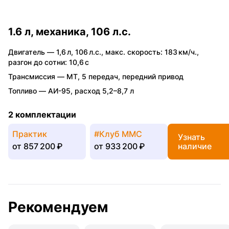
1.6 л, механика, 106 л.с.
Двигатель —
1,6 л
,
106 л.с.
,
макс. скорость: 183 км/ч.
,
разгон до сотни: 10,6 с
Трансмиссия —
MT
,
5 передач
,
передний привод
Топливо —
АИ-95
,
расход 5,2–8,7 л
2 комплектации
Практик
#Клуб ММС
Узнать
от
857 200 ₽
от
933 200 ₽
наличие
Рекомендуем