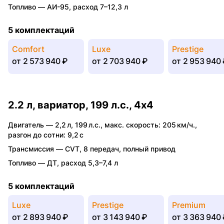
Топливо —
АИ-95
,
расход 7–12,3 л
5 комплектаций
Comfort
Luxe
Prestige
от
2 573 940 ₽
от
2 703 940 ₽
от
2 953 940 
2.2 л, вариатор, 199 л.с., 4x4
Двигатель —
2,2 л
,
199 л.с.
,
макс. скорость: 205 км/ч.
,
разгон до сотни: 9,2 с
Трансмиссия —
CVT
,
8 передач
,
полный привод
Топливо —
ДТ
,
расход 5,3–7,4 л
5 комплектаций
Luxe
Prestige
Premium
от
2 893 940 ₽
от
3 143 940 ₽
от
3 363 940 