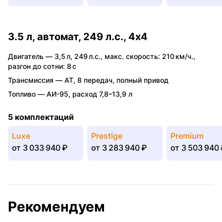
3.5 л, автомат, 249 л.с., 4x4
Двигатель —
3,5 л
,
249 л.с.
,
макс. скорость: 210 км/ч.
,
разгон до сотни: 8 с
Трансмиссия —
AT
,
8 передач
,
полный привод
Топливо —
АИ-95
,
расход 7,8–13,9 л
5 комплектаций
Luxe
Prestige
Premium
от
3 033 940 ₽
от
3 283 940 ₽
от
3 503 940 
Рекомендуем