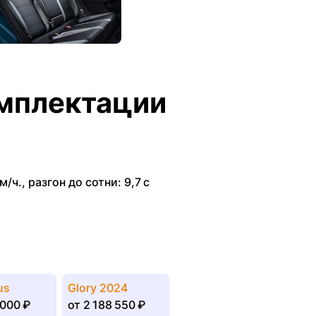
мплектации
м/ч.
,
разгон до сотни: 9,7 с
us
Glory 2024
 000 ₽
от
2 188 550 ₽