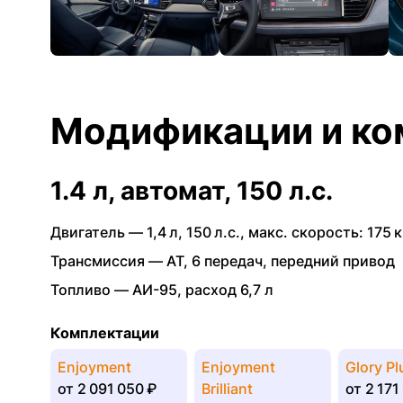
Модификации и ко
1.4 л, автомат, 150 л.с.
Двигатель —
1,4 л
,
150 л.с.
,
макс. скорость: 175 к
Трансмиссия —
AT
,
6 передач
,
передний привод
Топливо —
АИ-95
,
расход 6,7 л
Комплектации
Enjoyment
Enjoyment
Glory Pl
от
2 091 050 ₽
Brilliant
от
2 171