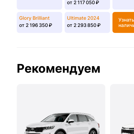
от
2 117 050 ₽
Glory Brilliant
Ultimate 2024
Узнат
от
2 196 350 ₽
от
2 293 850 ₽
налич
Рекомендуем