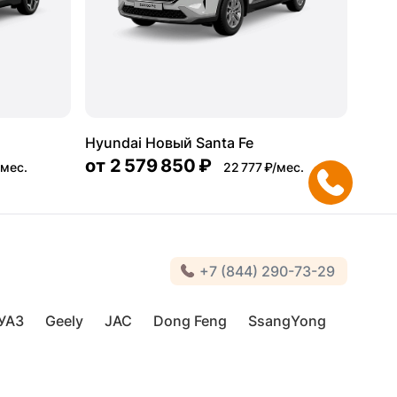
Hyundai Новый Santa Fe
от
2 579 850 ₽
/мес.
22 777 ₽/мес.
+7 (844) 290-73-29
УАЗ
Geely
JAC
Dong Feng
SsangYong