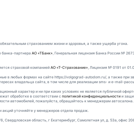
 обязательным страхованием жизни и здоровья, а также ущерба угона.
е банка-партнера
АО «ТБанк»
, Генеральная лицензия Банка России № 267
ляется страховой компанией
АО «Т-Страхование»
, Лицензия № 0191 от 01.0
 в любых формах на сайте https://volgograd-autodom.ru/, а также при з
ересах владельца сайта, в том числе для реализации sms- и e-mail-рас
мационный характер и ни при каких условиях не является публичной оферт
ежат обработке в соответствии с
политикой конфиденциальности
и защи
имости автомобилей, пожалуйста, обращайтесь к менеджерам автосалона.
ти акций уточняйте у менеджеров отдела продаж.
, Свердловская область, г Екатеринбург, Самолетная ул, д. 53а, офис 20