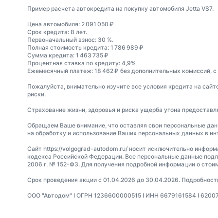
Пример расчета автокредита на покупку автомобиля Jetta VS7.
Цена автомобиля: 2 091 050 ₽
Срок кредита: 8 лет.
Первоначальный взнос: 30 %.
Полная стоимость кредита: 1 786 989 ₽
Сумма кредита: 1 463 735 ₽
Процентная ставка по кредиту: 4,9%
Ежемесячный платеж: 18 462 ₽ без дополнительных комиссий, с
Пожалуйста, внимательно изучите все условия кредита на сайт
риски.
Страхование жизни, здоровья и риска ущерба угона предостав
Обращаем Ваше внимание, что оставляя свои персональные данные
на обработку и использование Ваших персональных данных в инт
Сайт https://volgograd-autodom.ru/ носит исключительно инфор
кодекса Российской Федерации. Все персональные данные подл
2006 г. № 152-ФЗ. Для получения подробной информации о сто
Срок проведения акции с 01.04.2026 до 30.04.2026. Подробнос
ООО "Автодом" I ОГРН 1236600000515 I ИНН 6679161584 I 620076