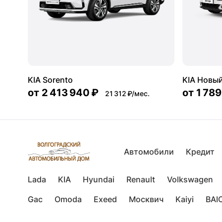
KIA Sorento
KIA Новый
от
2 413 940 ₽
от
1 789
21 312 ₽/мес.
Автомобили
Кредит
Lada
KIA
Hyundai
Renault
Volkswagen
Gac
Omoda
Exeed
Москвич
Kaiyi
BAI