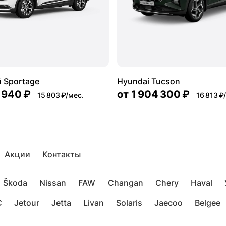
 Sportage
Hyundai Tucson
 940 ₽
от
1 904 300 ₽
15 803 ₽/мес.
16 813 ₽
Акции
Контакты
Škoda
Nissan
FAW
Changan
Chery
Haval
C
Jetour
Jetta
Livan
Solaris
Jaecoo
Belgee