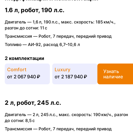
1.6 л, робот, 190 л.с.
Двигатель —
1,6 л
,
190 л.с.
,
макс. скорость: 185 км/ч.
,
разгон до сотни: 11 с
Трансмиссия —
Робот
,
7 передач
,
передний привод
Топливо —
АИ-92
,
расход 6,7–10,6 л
2 комплектации
Comfort
Luxury
Узнать
от
2 067 940 ₽
от
2 187 940 ₽
наличие
2 л, робот, 245 л.с.
Двигатель —
2 л
,
245 л.с.
,
макс. скорость: 190 км/ч.
,
разгон
до сотни: 8,5 с
Трансмиссия —
Робот
,
7 передач
,
передний привод