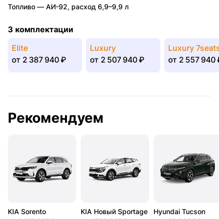
Топливо —
АИ-92
,
расход 6,9–9,9 л
3 комплектации
Elite
Luxury
Luxury 7seat
от
2 387 940 ₽
от
2 507 940 ₽
от
2 557 940 
Рекомендуем
KIA Sorento
KIA Новый Sportage
Hyundai Tucson