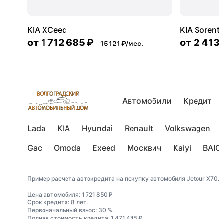
KIA XCeed
KIA Soren
от
1 712 685 ₽
от
2 413
15 121 ₽/мес.
Автомобили
Кредит
Lada
KIA
Hyundai
Renault
Volkswagen
Gac
Omoda
Exeed
Москвич
Kaiyi
BAI
Пример расчета автокредита на покупку автомобиля Jetour X70.
Цена автомобиля: 1 721 850 ₽
Срок кредита: 8 лет.
Первоначальный взнос: 30 %.
Полная стоимость кредита: 1 471 445 ₽