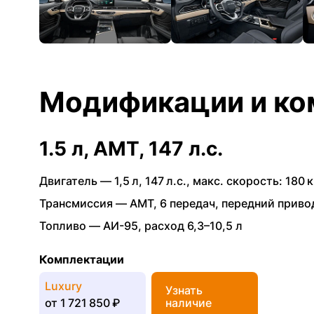
Модификации и ко
1.5 л, AMT, 147 л.с.
Двигатель —
1,5 л
,
147 л.с.
,
макс. скорость: 180 к
Трансмиссия —
AMT
,
6 передач
,
передний приво
Топливо —
АИ-95
,
расход 6,3–10,5 л
Комплектации
Luxury
Узнать
от
1 721 850 ₽
наличие