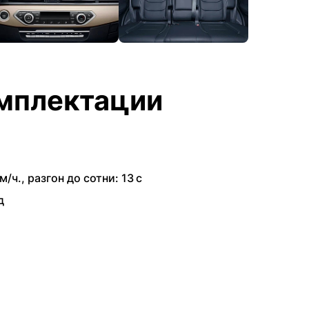
мплектации
м/ч.
,
разгон до сотни: 13 с
д