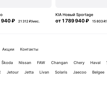
to
KIA Новый Sportage
 940 ₽
от
1 789 940 ₽
21 312 ₽/мес.
15 803 ₽
Акции
Контакты
Škoda
Nissan
FAW
Changan
Chery
Haval
C
Jetour
Jetta
Livan
Solaris
Jaecoo
Belgee