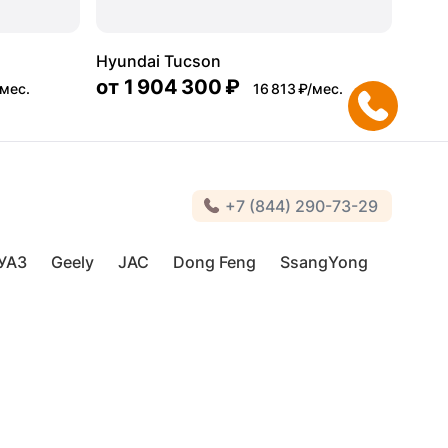
Hyundai Tucson
от
1 904 300 ₽
/мес.
16 813 ₽/мес.
+7 (844) 290-73-29
УАЗ
Geely
JAC
Dong Feng
SsangYong