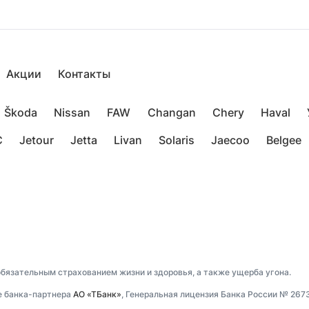
Акции
Контакты
Škoda
Nissan
FAW
Changan
Chery
Haval
C
Jetour
Jetta
Livan
Solaris
Jaecoo
Belgee
обязательным страхованием жизни и здоровья, а также ущерба угона.
е банка-партнера
АО «ТБанк»
, Генеральная лицензия Банка России № 267