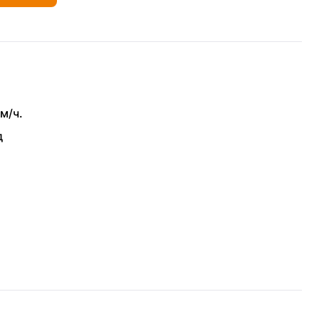
м/ч.
д