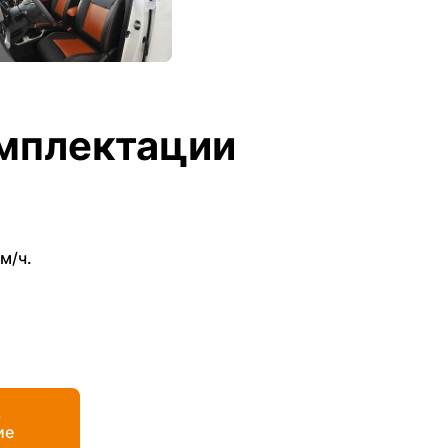
мплектации
м/ч.
ь
ие