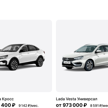
a Кросс
Lada Vesta Универсал
5 400 ₽
от
973 000 ₽
9 142 ₽/мес.
8 591 ₽/ме