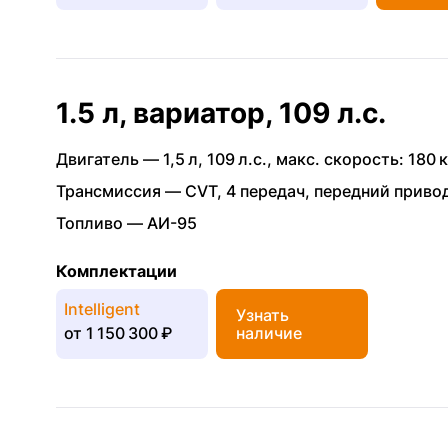
1.5 л, вариатор, 109 л.с.
Двигатель —
1,5 л
,
109 л.с.
,
макс. скорость: 180 к
Трансмиссия —
CVT
,
4 передач
,
передний приво
Топливо —
АИ-95
Комплектации
Intelligent
Узнать
от
1 150 300 ₽
наличие