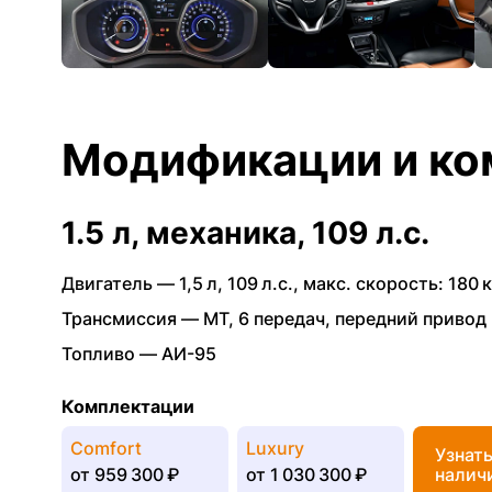
Модификации и ко
1.5 л, механика, 109 л.с.
Двигатель —
1,5 л
,
109 л.с.
,
макс. скорость: 180 к
Трансмиссия —
MT
,
6 передач
,
передний привод
Топливо —
АИ-95
Комплектации
Comfort
Luxury
Узнат
от
959 300 ₽
от
1 030 300 ₽
налич