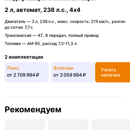
2 л, автомат, 238 л.с., 4x4
Двигатель —
2 л
,
238 л.с.
,
макс. скорость: 215 км/ч.
,
разгон
до сотни: 7,7 с
Трансмиссия —
AT
,
8 передач
,
полный привод
Топливо —
АИ-95
,
расход 7,3–11,3 л
2 комплектации
Люкс
Флагман
Узнать
от
2 709 994 ₽
от
3 059 994 ₽
наличие
Рекомендуем