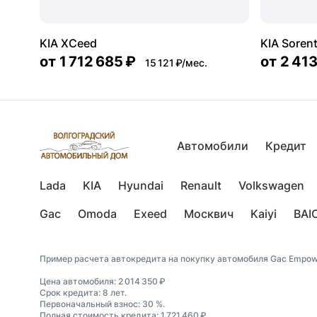
KIA XCeed
KIA Soren
от
1 712 685 ₽
от
2 413
15 121 ₽/мес.
Автомобили
Кредит
Lada
KIA
Hyundai
Renault
Volkswagen
Gac
Omoda
Exeed
Москвич
Kaiyi
BAI
Пример расчета автокредита на покупку автомобиля Gac Empow
Цена автомобиля: 2 014 350 ₽
Срок кредита: 8 лет.
Первоначальный взнос: 30 %.
Полная стоимость кредита: 1 721 460 ₽