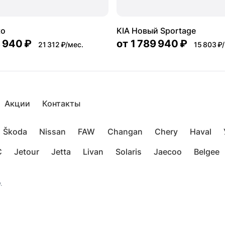
to
KIA Новый Sportage
 940 ₽
от
1 789 940 ₽
21 312 ₽/мес.
15 803 ₽
Акции
Контакты
Škoda
Nissan
FAW
Changan
Chery
Haval
C
Jetour
Jetta
Livan
Solaris
Jaecoo
Belgee
.