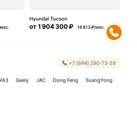
Hyundai Tucson
от
1 904 300 ₽
/мес.
16 813 ₽/мес.
+7 (844) 290-73-29
УАЗ
Geely
JAC
Dong Feng
SsangYong