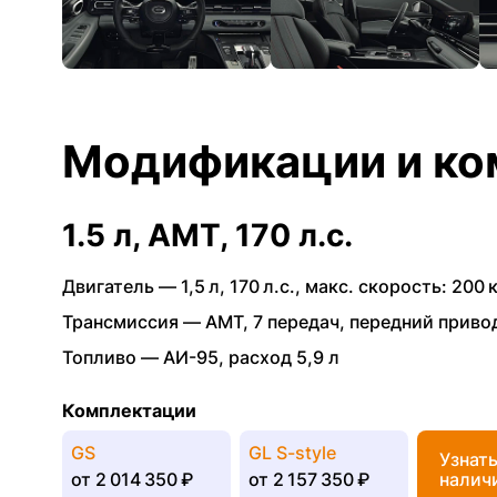
Модификации и ко
1.5 л, AMT, 170 л.с.
Двигатель —
1,5 л
,
170 л.с.
,
макс. скорость: 200 
Трансмиссия —
AMT
,
7 передач
,
передний приво
Топливо —
АИ-95
,
расход 5,9 л
Комплектации
GS
GL S-style
Узнат
от
2 014 350 ₽
от
2 157 350 ₽
налич