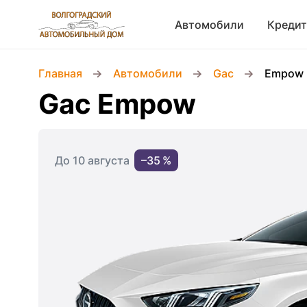
Автомобили
Кредит
Главная
Автомобили
Gac
Empow
Gac Empow
До 10 августа
–35 %