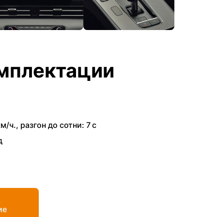
мплектации
км/ч.
,
разгон до сотни: 7 с
д
ь
ие