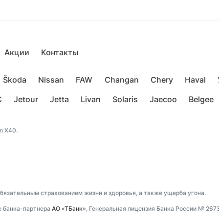
Акции
Контакты
Škoda
Nissan
FAW
Changan
Chery
Haval
C
Jetour
Jetta
Livan
Solaris
Jaecoo
Belgee
n X40.
обязательным страхованием жизни и здоровья, а также ущерба угона.
е банка-партнера
АО «ТБанк»
, Генеральная лицензия Банка России № 267