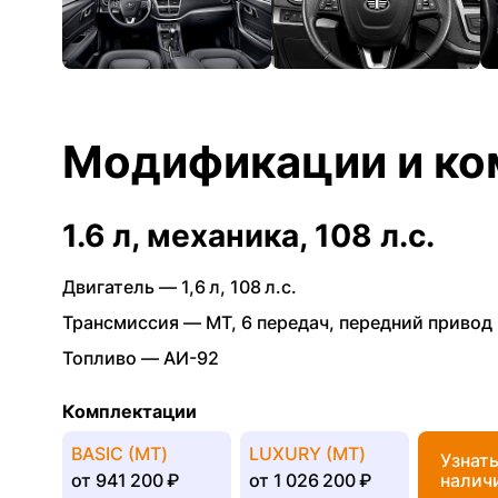
Модификации и ко
1.6 л, механика, 108 л.с.
Двигатель —
1,6 л
,
108 л.с.
Трансмиссия —
MT
,
6 передач
,
передний привод
Топливо —
АИ-92
Комплектации
BASIC (МТ)
LUXURY (МТ)
Узнат
от
941 200 ₽
от
1 026 200 ₽
налич