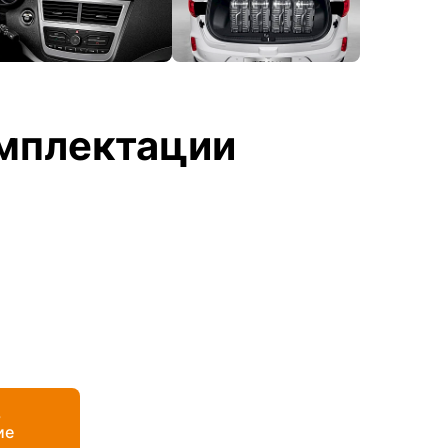
мплектации
ь
ие