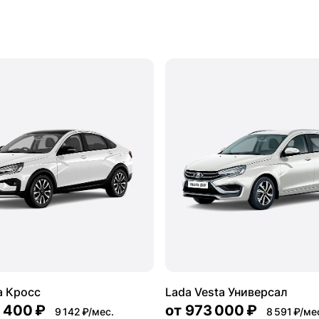
a Кросс
Lada Vesta Универсал
5 400 ₽
от
973 000 ₽
9 142 ₽/мес.
8 591 ₽/ме