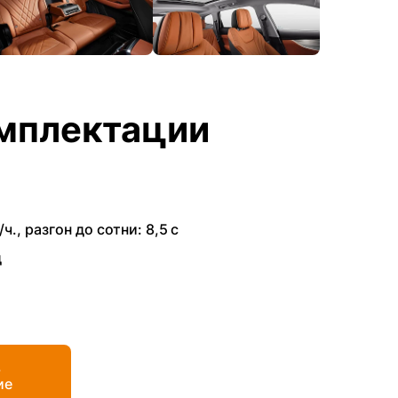
мплектации
/ч.
,
разгон до сотни: 8,5 с
д
ь
ие