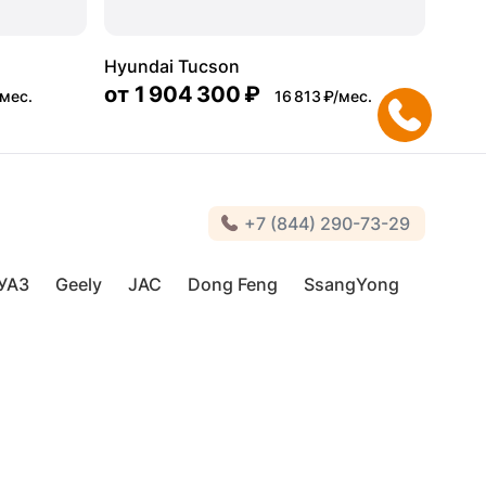
Hyundai Tucson
от
1 904 300 ₽
/мес.
16 813 ₽/мес.
+7 (844) 290-73-29
УАЗ
Geely
JAC
Dong Feng
SsangYong