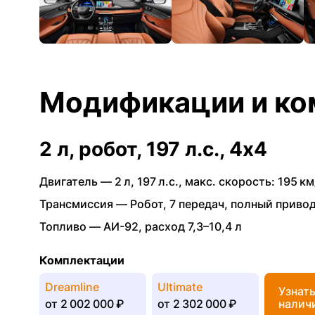
Модификации и ко
2 л, робот, 197 л.с., 4x4
Двигатель —
2 л
,
197 л.с.
,
макс. скорость: 195 км
Трансмиссия —
Робот
,
7 передач
,
полный приво
Топливо —
АИ-92
,
расход 7,3–10,4 л
Комплектации
Dreamline
Ultimate
Узнат
от
2 002 000 ₽
от
2 302 000 ₽
налич