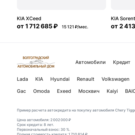
KIA XCeed
KIA Soren
от
1 712 685 ₽
от
2 413
15 121 ₽/мес.
Автомобили
Кредит
Lada
KIA
Hyundai
Renault
Volkswagen
Gac
Omoda
Exeed
Москвич
Kaiyi
BAI
Пример расчета автокредита на покупку автомобиля Chery Tiggo
Цена автомобиля: 2 002 000 ₽
Срок кредита: 8 лет.
Первоначальный взнос: 30 %.
Полная стоимость кредита: 1 710 814 ₽