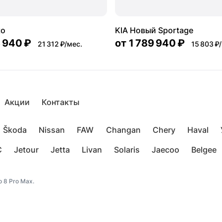
to
KIA Новый Sportage
 940 ₽
от
1 789 940 ₽
21 312 ₽/мес.
15 803 ₽
Акции
Контакты
Škoda
Nissan
FAW
Changan
Chery
Haval
C
Jetour
Jetta
Livan
Solaris
Jaecoo
Belgee
 8 Pro Max.