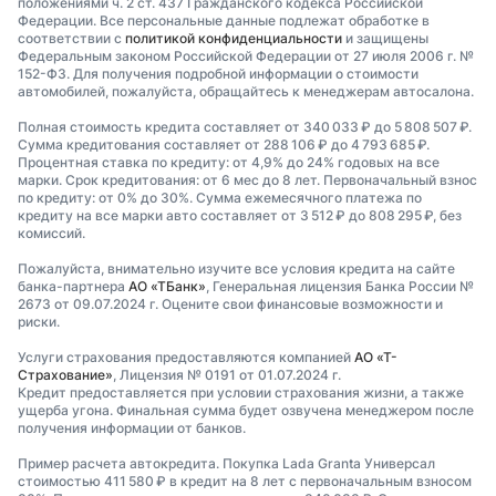
положениями ч. 2 ст. 437 Гражданского кодекса Российской
Федерации. Все персональные данные подлежат обработке в
соответствии с
политикой конфиденциальности
и защищены
Федеральным законом Российской Федерации от 27 июля 2006 г. №
152-ФЗ. Для получения подробной информации о стоимости
автомобилей, пожалуйста, обращайтесь к менеджерам автосалона.
Полная стоимость кредита составляет от 340 033 ₽ до 5 808 507 ₽.
Сумма кредитования составляет от 288 106 ₽ до 4 793 685 ₽.
Процентная ставка по кредиту: от 4,9% до 24% годовых на все
марки. Срок кредитования: от 6 мес до 8 лет. Первоначальный взнос
по кредиту: от 0% до 30%. Сумма ежемесячного платежа по
кредиту на все марки авто составляет от 3 512 ₽ до 808 295 ₽, без
комиссий.
Пожалуйста, внимательно изучите все условия кредита на сайте
банка-партнера
АО «ТБанк»
, Генеральная лицензия Банка России №
2673 от 09.07.2024 г. Оцените свои финансовые возможности и
риски.
Услуги страхования предоставляются компанией
АО «Т-
Страхование»
, Лицензия № 0191 от 01.07.2024 г.
Кредит предоставляется при условии страхования жизни, а также
ущерба угона. Финальная сумма будет озвучена менеджером после
получения информации от банков.
Пример расчета автокредита. Покупка Lada Granta Универсал
стоимостью 411 580 ₽ в кредит на 8 лет с первоначальным взносом