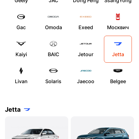
Geely
JAC
Dong Feng
SsangYong
Gac
Omoda
Exeed
Москвич
Kaiyi
BAIC
Jetour
Jetta
Livan
Solaris
Jaecoo
Belgee
Jetta