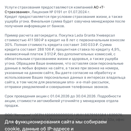
Услуги страхования предоставляются компанией
АО «Т-
Страхование»
, Лицензия № 0191 от 01.07.2024 г.
Кредит предоставляется при условии страхования жизни, а также
ущерба угона. Финальная сумма будет озвучена менеджером после
получения информации от банков.
Пример расчета автокредита. Покупка Lada Granta Универсал
стоимостью 411 580 ₽ в кредит на 8 лет с первоначальным взносом
30%. Полная стоимость кредита составит 340 033 ₽. Сумма
кредита составит 288 106 ₽, процентная ставка по кредиту 4,9%,
ежемесячный платеж 3 512 ₽, без дополнительных комиссий, с
обязательным страхованием жизни и здоровья, а также ущерба
угона. Обращаем Ваше внимание, что оставляя свои персональные
данные в любых формах на сайте, а также при звонке на номера,
указанные на данном сайте, Вы даете согласие на обработку и
использование Ваших персональных данных в интересах владельца
сайта, в том числе для реализации sms- и e-mail-рассылок,
отправки уведомлений и совершения телефонных звонков.
Срок проведения акции с 01.04.2026 до 30.04.2026. Подробности
акции, стоимости автомобилей уточняйте у менеджеров отдела
продаж.
ООО "Автодом" I ОГРН 1236600000515 I ИНН 6679161584 I 620076,
Свердловская область, г Екатеринбург, Самолетная ул, д. 53а, офис
Для функционирования сайта мы собираем
208-26.
cookie, данные об IP-адресе и