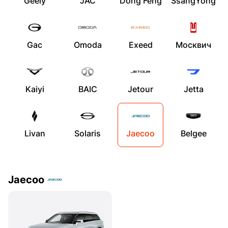
Geely
JAC
Dong Feng
SsangYong
Gac
Omoda
Exeed
Москвич
Kaiyi
BAIC
Jetour
Jetta
Livan
Solaris
Jaecoo
Belgee
Jaecoo