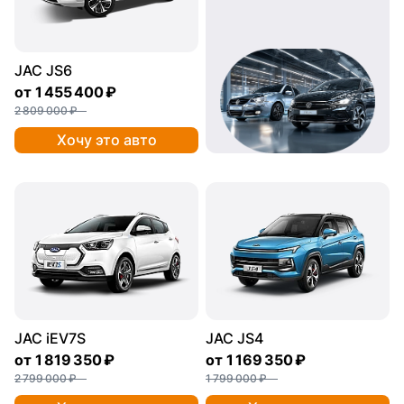
JAC JS6
от
1 455 400 ₽
2 809 000 ₽
Хочу это авто
JAC iEV7S
JAC JS4
от
1 819 350 ₽
от
1 169 350 ₽
2 799 000 ₽
1 799 000 ₽