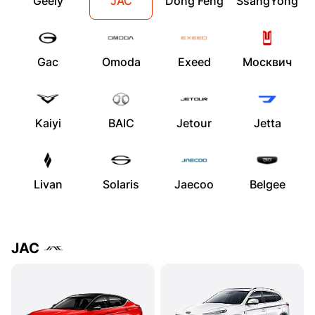
Geely
JAC
Dong Feng
SsangYong
Gac
Omoda
Exeed
Москвич
Kaiyi
BAIC
Jetour
Jetta
Livan
Solaris
Jaecoo
Belgee
JAC