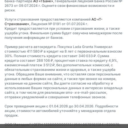
банка-партнера
АО «ТБанк»
, Генеральная лицензия Банка России №
2673 от 09.07.2024 г. Оцените свои финансовые возможности и
риски.
Услуги страхования предоставляются компанией
АО «Т-
Страхование»
, Лицензия № 0191 от 01.07.2024 г.
Кредит предоставляется при условии страхования жизни, а также
ущерба угона. Финальная сумма будет озвучена менеджером после
получения информации от банков.
Пример расчета автокредита. Покупка Lada Granta Универсал
стоимостью 411 580 ₽ в кредит на 8 лет с первоначальным взносом
30%. Полная стоимость кредита составит 340 033 ₽. Сумма
кредита составит 288 106 ₽, процентная ставка по кредиту 4,9%,
ежемесячный платеж 3 512 ₽, без дополнительных комиссий, с
обязательным страхованием жизни и здоровья, а также ущерба
угона. Обращаем Ваше внимание, что оставляя свои персональные
данные в любых формах на сайте, а также при звонке на номера,
указанные на данном сайте, Вы даете согласие на обработку и
использование Ваших персональных данных в интересах владельца
сайта, в том числе для реализации sms- и e-mail-рассылок,
отправки уведомлений и совершения телефонных звонков.
Срок проведения акции с 01.04.2026 до 30.04.2026. Подробности
акции, стоимости автомобилей уточняйте у менеджеров отдела
продаж.
ООО "Автодом" I ОГРН 1236600000515 I ИНН 6679161584 I 620076,