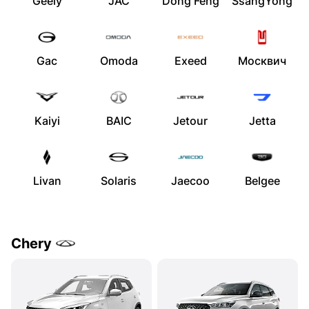
Geely
JAC
Dong Feng
SsangYong
Gac
Omoda
Exeed
Москвич
Kaiyi
BAIC
Jetour
Jetta
Livan
Solaris
Jaecoo
Belgee
Chery