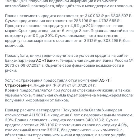
152-ФЗ. Для получения подробной информации о стоимости
автомобилей, пожалуйста, обращайтесь к менеджерам автосалона.
Полная стоимость кредита составляет от 340 033 ₽ до 5 808 507 ₽.
Сумма кредитования составляет от 288 106 ₽ до 4 793 685 ₽.
Процентная ставка по кредиту: от 4,9% до 24% годовых на все
марки. Срок кредитования: от 6 мес до 8 лет. Первоначальный взнос
по кредиту: от 0% до 30%. Сумма ежемесячного платежа по
кредиту на все марки авто составляет от 3 512 ₽ до 808 295 ₽, без
комиссий.
Пожалуйста, внимательно изучите все условия кредита на сайте
банка-партнера
АО «ТБанк»
, Генеральная лицензия Банка России №
2673 от 09.07.2024 г. Оцените свои финансовые возможности и
риски.
Услуги страхования предоставляются компанией
АО «Т-
Страхование»
, Лицензия № 0191 от 01.07.2024 г.
Кредит предоставляется при условии страхования жизни, а также
ущерба угона. Финальная сумма будет озвучена менеджером после
получения информации от банков.
Пример расчета автокредита. Покупка Lada Granta Универсал
стоимостью 411 580 ₽ в кредит на 8 лет с первоначальным взносом
30%. Полная стоимость кредита составит 340 033 ₽. Сумма
кредита составит 288 106 ₽, процентная ставка по кредиту 4,9%,
ежемесячный платеж 3 512 ₽, без дополнительных комиссий, с
обязательным страхованием жизни и здоровья, а также ущерба