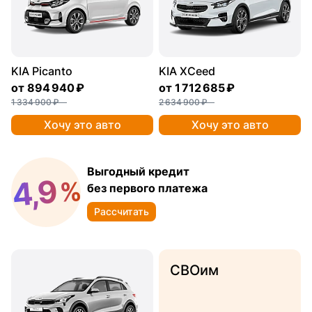
KIA Picanto
KIA XCeed
от
894 940 ₽
от
1 712 685 ₽
1 334 900 ₽
2 634 900 ₽
Хочу это авто
Хочу это авто
Выгодный кредит
4,9
%
без первого платежа
Рассчитать
СВОим