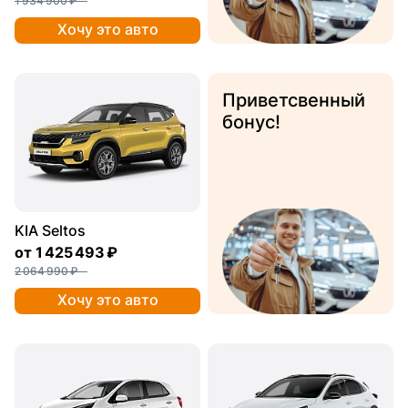
1 934 900 ₽
Хочу это авто
Приветсвенный
бонус!
KIA Seltos
от
1 425 493 ₽
2 064 990 ₽
Хочу это авто