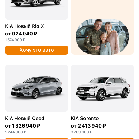
KIA Новый Rio X
от
924 940 ₽
1 574 900 ₽
Хочу это авто
KIA Новый Ceed
KIA Sorento
от
1 326 940 ₽
от
2 413 940 ₽
2 244 900 ₽
3 789 900 ₽