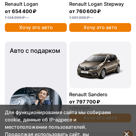
Renault Logan
Renault Logan Stepway
от
654 400 ₽
от
760 600 ₽
1 124 000 ₽
1 301 000 ₽
Хочу это авто
Хочу это авто
Авто с подарком
Renault Sandero
от
797 700 ₽
1 258 000 ₽
Для функционирования сайта мы собираем
Хочу это авто
cookie, данные об IP-адресе и
местоположении пользователей.
Продолжая использовать сайт, вы