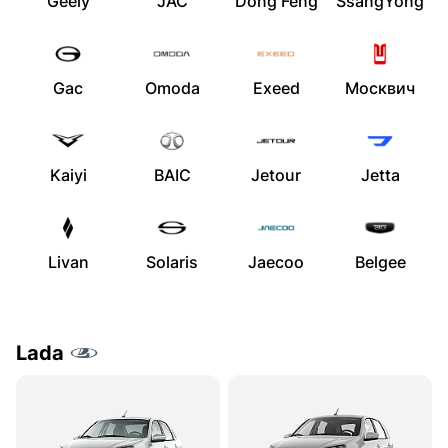
Geely
JAC
Dong Feng
SsangYong
Gac
Omoda
Exeed
Москвич
Kaiyi
BAIC
Jetour
Jetta
Livan
Solaris
Jaecoo
Belgee
Lada