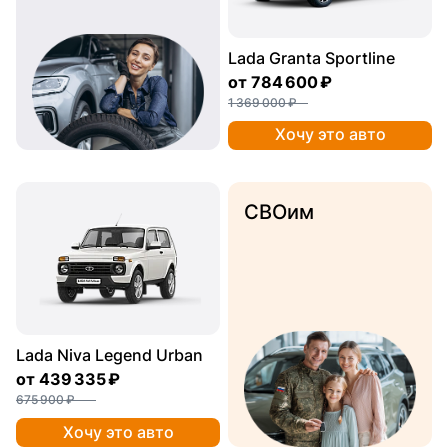
Lada Granta Sportline
от
784 600 ₽
1 369 000 ₽
Хочу это авто
СВОим
Lada Niva Legend Urban
от
439 335 ₽
675 900 ₽
Хочу это авто